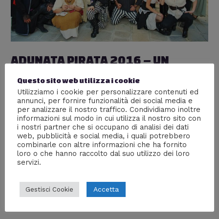
ADUNATA PIRATA 2016 – UN
SUCCESSO AI CONFINI DEL MARE!
Questo sito web utilizza i cookie
Utilizziamo i cookie per personalizzare contenuti ed
Eventi
,
Mente Digitale TV
/ Di
AnninaScrittrice
annunci, per fornire funzionalità dei social media e
“Venezia è come mangiare un’intera scatola di
per analizzare il nostro traffico. Condividiamo inoltre
informazioni sul modo in cui utilizza il nostro sito con
cioccolata al liquore in una sola volta” diceva il buon
i nostri partner che si occupano di analisi dei dati
Truman Capote… e chi siamo noi per contraddirlo?
web, pubblicità e social media, i quali potrebbero
Resoconto dell’Adunata Pirata 2016 che si è tenuta a
combinarle con altre informazioni che ha fornito
Venezia, a base diottimo rum, con una bellissima
loro o che hanno raccolto dal suo utilizzo dei loro
sorpresa finale.
servizi.
Accetta
Gestisci Cookie