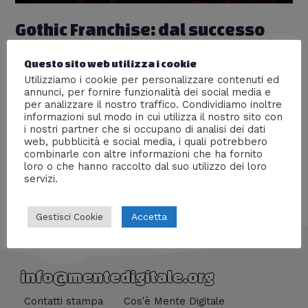
Gothic Franchise: dal successo
alla morte (quasi) annunciata
Questo sito web utilizza i cookie
Lascia un commento
/
Videogiochi
/ Di
Giovanni
Utilizziamo i cookie per personalizzare contenuti ed
Lombardi
annunci, per fornire funzionalità dei social media e
per analizzare il nostro traffico. Condividiamo inoltre
Ascesa, declino e morte di un videogioco
informazioni sul modo in cui utilizza il nostro sito con
apprezzatissimo
i nostri partner che si occupano di analisi dei dati
web, pubblicità e social media, i quali potrebbero
combinarle con altre informazioni che ha fornito
loro o che hanno raccolto dal suo utilizzo dei loro
servizi.
Accetta
Gestisci Cookie
info@mentedigitale.org
Contatti stampa
Cos'è Mente Digitale