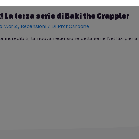
x! La terza serie di Baki the Grappler
d World
,
Recensioni
/ Di
Prof Carbone
pi incredibili, la nuova recensione della serie Netflix piena