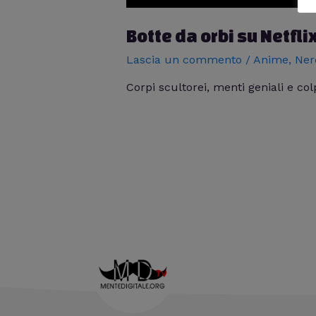
Botte da orbi su Netfli
Lascia un commento
/
Anime
,
Ner
Corpi scultorei, menti geniali e col