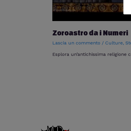
Zoroastro da i Numeri
Lascia un commento
/
Culture
,
St
Esplora un’antichissima religione c