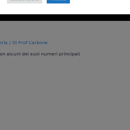
oria
/ Di
Prof Carbone
on alcuni dei suoi numeri principali