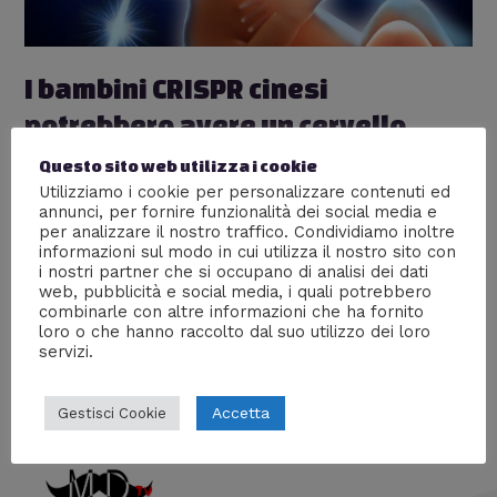
I bambini CRISPR cinesi
potrebbero avere un cervello
potenziato
Questo sito web utilizza i cookie
Utilizziamo i cookie per personalizzare contenuti ed
Lascia un commento
/
Esperimenti
,
Scienze
/ Di
William
annunci, per fornire funzionalità dei social media e
J
per analizzare il nostro traffico. Condividiamo inoltre
informazioni sul modo in cui utilizza il nostro sito con
Una nuova ricerca suggerisce che il recente
i nostri partner che si occupano di analisi dei dati
esperimento cinese di modifica genetica potrebbe
web, pubblicità e social media, i quali potrebbero
anche aver migliorato la loro capacità di apprendere e
combinarle con altre informazioni che ha fornito
formare ricordi.
loro o che hanno raccolto dal suo utilizzo dei loro
servizi.
Accetta
Gestisci Cookie