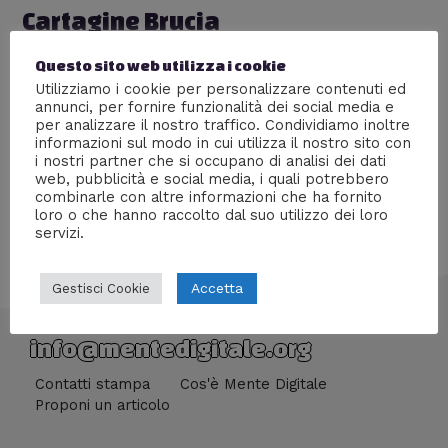
Cartagine Brucia
Lascia un commento
/
Racconti digitali
,
Storia
/ Di
Prof
Questo sito web utilizza i cookie
Carbone
Utilizziamo i cookie per personalizzare contenuti ed
annunci, per fornire funzionalità dei social media e
Ascolta le ultime e strazianti litanie della Caduta di
per analizzare il nostro traffico. Condividiamo inoltre
Cartagine
informazioni sul modo in cui utilizza il nostro sito con
i nostri partner che si occupano di analisi dei dati
web, pubblicità e social media, i quali potrebbero
combinarle con altre informazioni che ha fornito
loro o che hanno raccolto dal suo utilizzo dei loro
servizi.
Accetta
Gestisci Cookie
info@mentedigitale.org
Contatti stampa
Cos'è Mente Digitale
Proponi un articolo