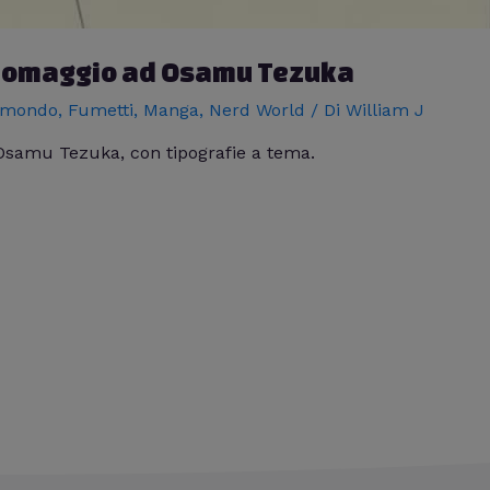
in omaggio ad Osamu Tezuka
 mondo
,
Fumetti
,
Manga
,
Nerd World
/ Di
William J
Osamu Tezuka, con tipografie a tema.