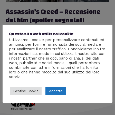
Assassin’s Creed – Recensione
del film (spoiler segnalati
nell’articolo)
Questo sito web utilizza i cookie
Cinema
,
Nerd World
,
Recensioni
/ Di
William J
Utilizziamo i cookie per personalizzare contenuti ed
annunci, per fornire funzionalità dei social media e
Recensione di “Assassin’s Creed”, il film ispirato al
per analizzare il nostro traffico. Condividiamo inoltre
celebre videogioco, che uscirà nelle sale italiane il 4
informazioni sul modo in cui utilizza il nostro sito con
gennaio 2017. Vediamo insieme la trama e le differenze
i nostri partner che si occupano di analisi dei dati
sostanziali col videogioco, seguite dalle mie impressioni
web, pubblicità e social media, i quali potrebbero
personali. Gli Spoiler sono ben segnalati nell’articolo!
combinarle con altre informazioni che ha fornito
loro o che hanno raccolto dal suo utilizzo dei loro
servizi.
Accetta
Gestisci Cookie