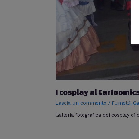
I cosplay al Cartoomic
Lascia un commento
/
Fumetti
,
Ga
Galleria fotografica dei cosplay di