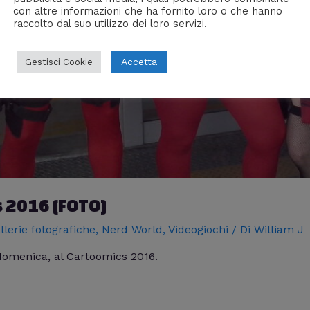
con altre informazioni che ha fornito loro o che hanno
raccolto dal suo utilizzo dei loro servizi.
Accetta
Gestisci Cookie
s 2016 [FOTO]
llerie fotografiche
,
Nerd World
,
Videogiochi
/ Di
William J
 domenica, al Cartoomics 2016.