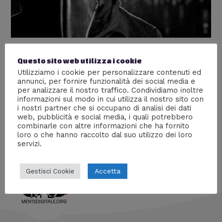
La Peste
Questo sito web utilizza i cookie
Utilizziamo i cookie per personalizzare contenuti ed
Lascia un commento
/
Articoli più popolari
,
Medicina
,
annunci, per fornire funzionalità dei social media e
Scienze
,
Storia
/ Di
William J
per analizzare il nostro traffico. Condividiamo inoltre
informazioni sul modo in cui utilizza il nostro sito con
Conosciamo meglio questo flagello spaziando fra
i nostri partner che si occupano di analisi dei dati
scienza, storia, società, curiosità, letteratura, pittura e
web, pubblicità e social media, i quali potrebbero
cinema.
combinarle con altre informazioni che ha fornito
loro o che hanno raccolto dal suo utilizzo dei loro
servizi.
Accetta
Gestisci Cookie