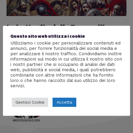
La battaglia delle Termopili
Questo sito web utilizza i cookie
Lascia un commento
/
Articoli più popolari
,
Storia
/ Di
Prof Carbone
Utilizziamo i cookie per personalizzare contenuti ed
annunci, per fornire funzionalità dei social media e
Un bellissimo articolo che racconta uno scontro tra due
per analizzare il nostro traffico. Condividiamo inoltre
informazioni sul modo in cui utilizza il nostro sito con
mondi, visto con gli occhi della realtà! Analizzeremo i
i nostri partner che si occupano di analisi dei dati
due eserciti, le dotazioni, la battaglia e le conseguenze
web, pubblicità e social media, i quali potrebbero
– MENTE DIGITALE
combinarle con altre informazioni che ha fornito
loro o che hanno raccolto dal suo utilizzo dei loro
servizi.
Accetta
Gestisci Cookie