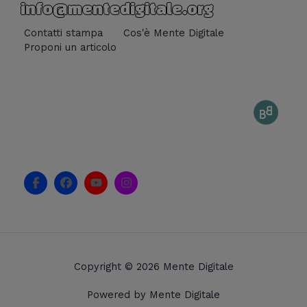
info@mentedigitale.org
Contatti stampa
Cos'è Mente Digitale
Proponi un articolo
F
F
Y
I
a
a
o
n
c
c
u
s
e
e
t
t
b
b
u
a
o
o
b
g
o
o
e
r
k
k
a
Copyright © 2026 Mente Digitale
-
m
f
Powered by Mente Digitale