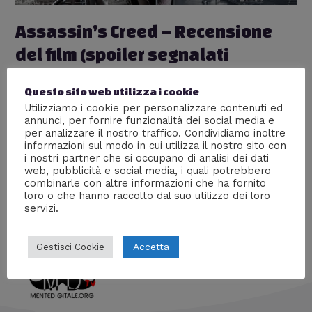
Assassin’s Creed – Recensione
del film (spoiler segnalati
nell’articolo)
Questo sito web utilizza i cookie
Cinema
,
Nerd World
,
Recensioni
/ Di
William J
Utilizziamo i cookie per personalizzare contenuti ed
annunci, per fornire funzionalità dei social media e
Recensione di “Assassin’s Creed”, il film ispirato al
per analizzare il nostro traffico. Condividiamo inoltre
celebre videogioco, che uscirà nelle sale italiane il 4
informazioni sul modo in cui utilizza il nostro sito con
gennaio 2017. Vediamo insieme la trama e le differenze
i nostri partner che si occupano di analisi dei dati
sostanziali col videogioco, seguite dalle mie impressioni
web, pubblicità e social media, i quali potrebbero
personali. Gli Spoiler sono ben segnalati nell’articolo!
combinarle con altre informazioni che ha fornito
loro o che hanno raccolto dal suo utilizzo dei loro
servizi.
Accetta
Gestisci Cookie