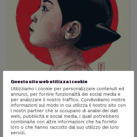
Questo sito web utilizza i cookie
Utilizziamo i cookie per personalizzare contenuti ed
annunci, per fornire funzionalità dei social media e
per analizzare il nostro traffico. Condividiamo inoltre
informazioni sul modo in cui utilizza il nostro sito con
i nostri partner che si occupano di analisi dei dati
web, pubblicità e social media, i quali potrebbero
Astro Boy, la mostra in omaggio
combinarle con altre informazioni che ha fornito
loro o che hanno raccolto dal suo utilizzo dei loro
ad Osamu Tezuka
servizi.