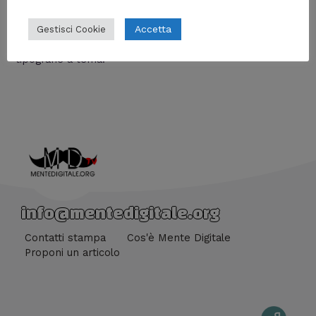
Lascia un commento
/
Anime
,
Dal mondo
,
Fumetti
,
Manga
,
Nerd World
/ Di
William J
Accetta
Gestisci Cookie
Una splendida mostra in onore di Osamu Tezuka, con
tipografie a tema.
info@mentedigitale.org
Contatti stampa
Cos'è Mente Digitale
Proponi un articolo