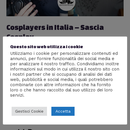
Cosplayers in Italia – Sascia
Cosplay
Lascia un commento
/
Cosplay
,
Cosplayers in Italia
/ Di
Questo sito web utilizza i cookie
William J
Utilizziamo i cookie per personalizzare contenuti ed
annunci, per fornire funzionalità dei social media e
Il primo ospite della rubrica #CosplayersinItalia è Sascia
per analizzare il nostro traffico. Condividiamo inoltre
e la sua somiglianza con Noctis Lucis Caelum di Final
informazioni sul modo in cui utilizza il nostro sito con
i nostri partner che si occupano di analisi dei dati
Fantasy XV è impressionante! Sei un cosplayer?
web, pubblicità e social media, i quali potrebbero
Mandaci le tue informazioni seguendo lo schema che
combinarle con altre informazioni che ha fornito
trovi nell’articolo e un link alle tue foto, pubblicherò
loro o che hanno raccolto dal suo utilizzo dei loro
volentieri una tua scheda!
servizi.
Accetta
Gestisci Cookie