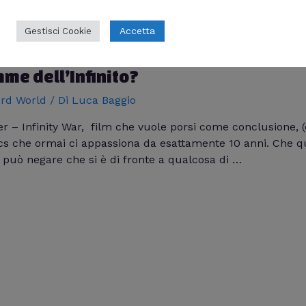
Accetta
Gestisci Cookie
mme dell’Infinito?
rd World
/ Di
Luca Baggio
r – Infinity War, film che vuole porsi come conclusione, (o
cs che ormai ci appassiona da esattamente 10 anni. Che qu
 può negare che si è di fronte a qualcosa di …