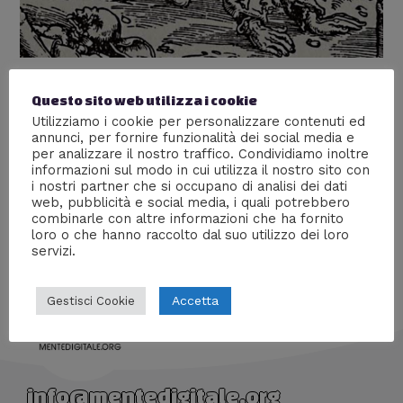
Peter Nirsch – Il serial killer più
Questo sito web utilizza i cookie
crudele della storia
Utilizziamo i cookie per personalizzare contenuti ed
annunci, per fornire funzionalità dei social media e
Lascia un commento
/
Serial Killer
/ Di
Giada Piazza
per analizzare il nostro traffico. Condividiamo inoltre
informazioni sul modo in cui utilizza il nostro sito con
Sventrò centinaia di donne incinte per estrarne il feto e
i nostri partner che si occupano di analisi dei dati
sacrificarlo nei riti satanici
web, pubblicità e social media, i quali potrebbero
combinarle con altre informazioni che ha fornito
loro o che hanno raccolto dal suo utilizzo dei loro
servizi.
Accetta
Gestisci Cookie
info@mentedigitale.org