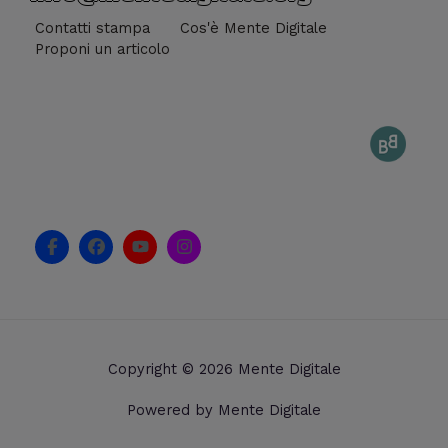
Contatti stampa
Cos'è Mente Digitale
Proponi un articolo
F
F
Y
I
a
a
o
n
c
c
u
s
e
e
t
t
b
b
u
a
o
o
b
g
o
o
e
r
k
k
a
Copyright © 2026 Mente Digitale
-
m
f
Powered by Mente Digitale