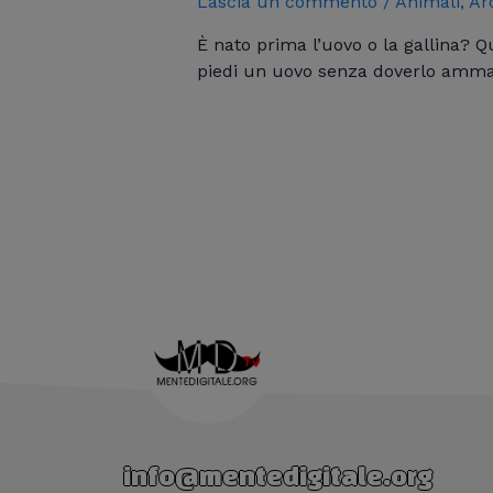
Lascia un commento
/
Animali
,
Ar
È nato prima l’uovo o la gallina? Q
piedi un uovo senza doverlo ammac
info@mentedigitale.org