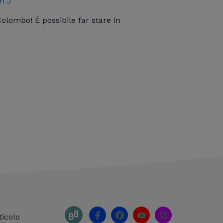
m J
olombo! È possibile far stare in
F
F
Y
I
ticolo
a
a
o
n