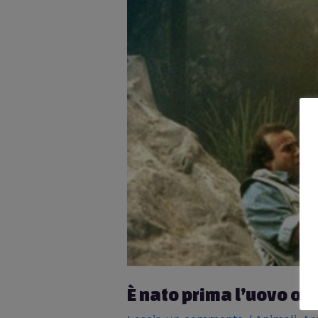
È nato prima l’uovo o l