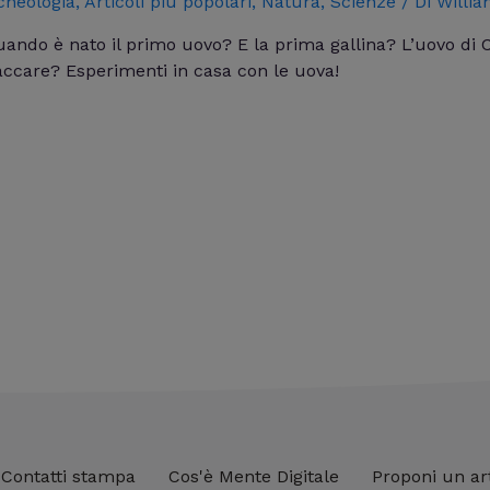
cheologia
,
Articoli più popolari
,
Natura
,
Scienze
/ Di
Willia
uando è nato il primo uovo? E la prima gallina? L’uovo di C
care? Esperimenti in casa con le uova!
Contatti stampa
Cos'è Mente Digitale
Proponi un ar