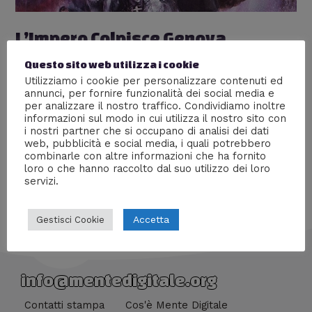
L’Impero Colpisce Genova
Lascia un commento
/
Cinema
,
Nerd World
/ Di
Prof
Questo sito web utilizza i cookie
Carbone
Utilizziamo i cookie per personalizzare contenuti ed
annunci, per fornire funzionalità dei social media e
Siamo stati invitati alla mostra Guerre Stellari – Play.
per analizzare il nostro traffico. Condividiamo inoltre
Mentre montiamo il servizio video godetevi l’anteprima,
informazioni sul modo in cui utilizza il nostro sito con
le immagini ufficiali e il comunicato stampa.
i nostri partner che si occupano di analisi dei dati
web, pubblicità e social media, i quali potrebbero
combinarle con altre informazioni che ha fornito
loro o che hanno raccolto dal suo utilizzo dei loro
servizi.
Accetta
Gestisci Cookie
info@mentedigitale.org
Contatti stampa
Cos'è Mente Digitale