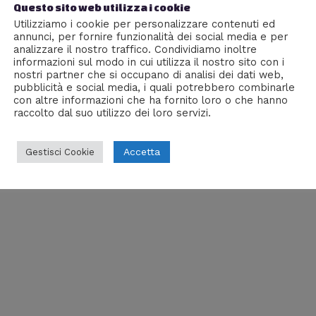
Questo sito web utilizza i cookie
 possibilità di viaggiare su Marte… tra
Utilizziamo i cookie per personalizzare contenuti ed
annunci, per fornire funzionalità dei social media e per
,
Scienze
,
Tecnologia
/ Di
William J
analizzare il nostro traffico. Condividiamo inoltre
informazioni sul modo in cui utilizza il nostro sito con i
a formazione degli astronauti, ad esempio con simulazioni d
nostri partner che si occupano di analisi dei dati web,
pubblicità e social media, i quali potrebbero combinarle
 pubblico questo modello di successo, per ispirare ed ed
con altre informazioni che ha fornito loro o che hanno
n modo accattivante”. -Jason Crusan, direttore del Advance
raccolto dal suo utilizzo dei loro servizi.
Accetta
Gestisci Cookie