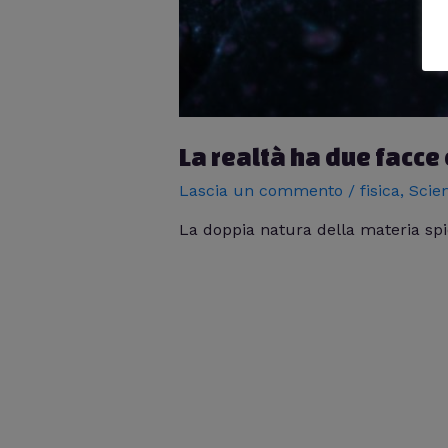
La realtà ha due facce 
Lascia un commento
/
fisica
,
Scie
La doppia natura della materia sp