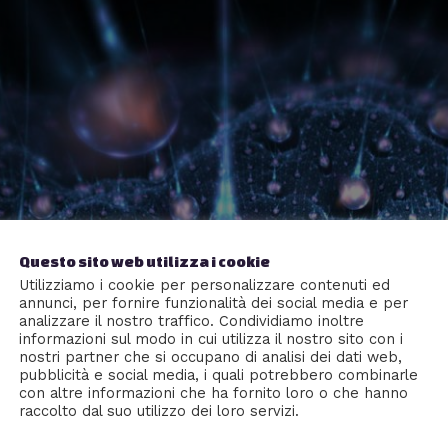
Questo sito web utilizza i cookie
Utilizziamo i cookie per personalizzare contenuti ed
annunci, per fornire funzionalità dei social media e per
analizzare il nostro traffico. Condividiamo inoltre
informazioni sul modo in cui utilizza il nostro sito con i
nostri partner che si occupano di analisi dei dati web,
pubblicità e social media, i quali potrebbero combinarle
con altre informazioni che ha fornito loro o che hanno
raccolto dal suo utilizzo dei loro servizi.