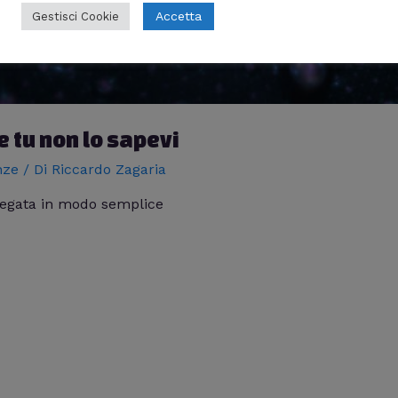
Accetta
Gestisci Cookie
e tu non lo sapevi
nze
/ Di
Riccardo Zagaria
iegata in modo semplice