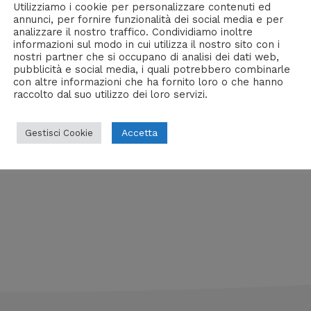
Utilizziamo i cookie per personalizzare contenuti ed
 GO (partendo dagli albori)
annunci, per fornire funzionalità dei social media e per
analizzare il nostro traffico. Condividiamo inoltre
i
/ Di
Fudo
informazioni sul modo in cui utilizza il nostro sito con i
nostri partner che si occupano di analisi dei dati web,
pubblicità e social media, i quali potrebbero combinarle
n Go. Partiamo dagli albori, continuiamo analizzando le f
con altre informazioni che ha fornito loro o che hanno
DA LEGGERE ASSOLUTAMENTE!
raccolto dal suo utilizzo dei loro servizi.
Accetta
Gestisci Cookie