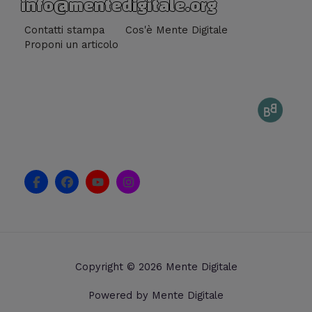
info@mentedigitale.org
Contatti stampa
Cos'è Mente Digitale
Proponi un articolo
F
F
Y
I
a
a
o
n
c
c
u
s
e
e
t
t
b
b
u
a
o
o
b
g
o
o
e
r
k
k
a
Copyright © 2026 Mente Digitale
-
m
f
Powered by Mente Digitale