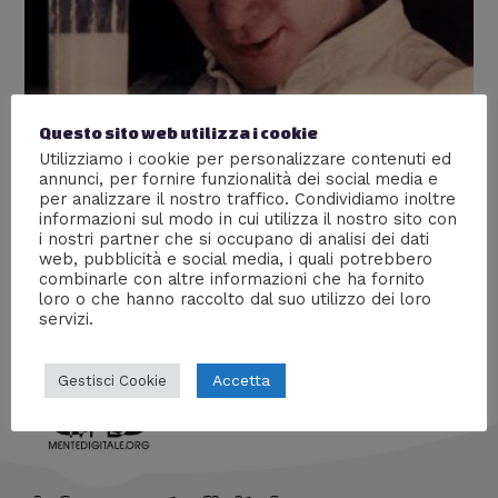
Questo sito web utilizza i cookie
Utilizziamo i cookie per personalizzare contenuti ed
Quando gli uomini allattano
annunci, per fornire funzionalità dei social media e
per analizzare il nostro traffico. Condividiamo inoltre
Articoli più popolari
,
Scienze
/ Di
William J
informazioni sul modo in cui utilizza il nostro sito con
i nostri partner che si occupano di analisi dei dati
Possono gli uomini allattare? Se sì, come? E che
web, pubblicità e social media, i quali potrebbero
impatto avrebbe a livello sociale?
combinarle con altre informazioni che ha fornito
loro o che hanno raccolto dal suo utilizzo dei loro
servizi.
Accetta
Gestisci Cookie