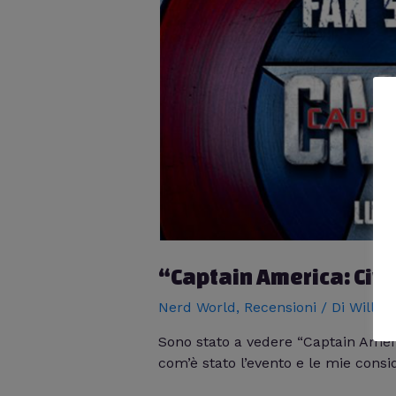
“Captain America: Civ
Nerd World
,
Recensioni
/ Di
Willia
Sono stato a vedere “Captain Ame
com’è stato l’evento e le mie consid