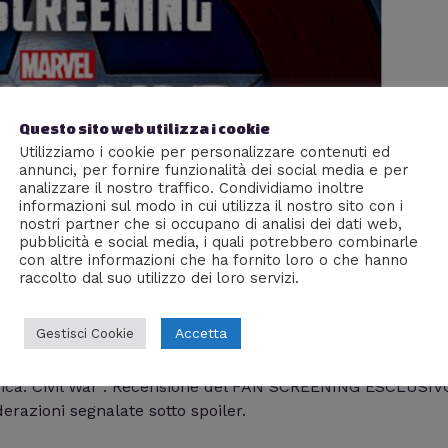
Questo sito web utilizza i cookie
Utilizziamo i cookie per personalizzare contenuti ed
annunci, per fornire funzionalità dei social media e per
analizzare il nostro traffico. Condividiamo inoltre
informazioni sul modo in cui utilizza il nostro sito con i
nostri partner che si occupano di analisi dei dati web,
pubblicità e social media, i quali potrebbero combinarle
con altre informazioni che ha fornito loro o che hanno
raccolto dal suo utilizzo dei loro servizi.
il War” – Recensione Fan Screening Di
Accetta
Gestisci Cookie
m J
rica: Civil War”. Recensione del FAN SCREENING ESCLUSIV
erazioni segnalate sotto spoiler.