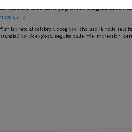
nsione del film (spoiler segnalati nel
Di
William J
 film ispirato al celebre videogioco, che uscirà nelle sale i
stanziali col videogioco, seguite dalle mie impressioni pers