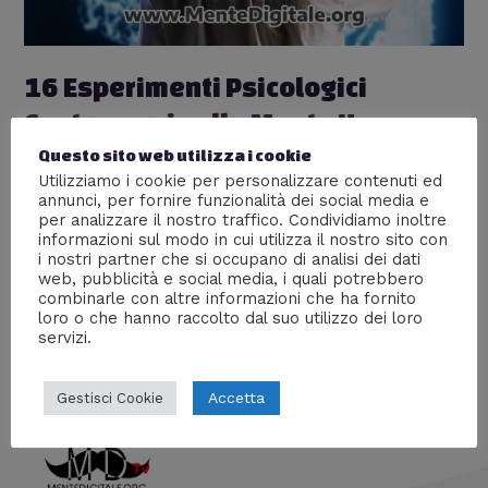
16 Esperimenti Psicologici
Controversi sulla Mente Umana
Questo sito web utilizza i cookie
Lascia un commento
/
Esperimenti
,
Esperimenti
Utilizziamo i cookie per personalizzare contenuti ed
scientifici estremi
,
Psicologia
,
Scienze
/ Di
William J
annunci, per fornire funzionalità dei social media e
16 esperimenti psicologici controversi che hanno avuto
per analizzare il nostro traffico. Condividiamo inoltre
informazioni sul modo in cui utilizza il nostro sito con
un grande impatto sulla comprensione della mente
i nostri partner che si occupano di analisi dei dati
umana che sollevano importanti interrogativi etici e
web, pubblicità e social media, i quali potrebbero
mostrano i limiti delle ricerche psicologiche condotte su
combinarle con altre informazioni che ha fornito
esseri umani.
loro o che hanno raccolto dal suo utilizzo dei loro
servizi.
Accetta
Gestisci Cookie