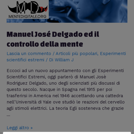
mente
Manuel José Delgado ed il
controllo della mente
Lascia un commento
/
Articoli più popolari
,
Esperimenti
scientifici estremi
/ Di
William J
Eccoci ad un nuovo appuntamento con gli Esperimenti
Scientifici Estremi, oggi parlerò di Manuel Josè
Rodriguez Delgado, uno degli scienziati più discussi di
questo secolo. Nacque in Spagna nel 1915 per poi
trasferirsi in America nel 1946 accettando una cattedra
nell’Università di Yale ove studiò le reazioni del cervello
agli stimoli elettrici. La teoria Egli sosteneva che grazie
…
Leggi altro »