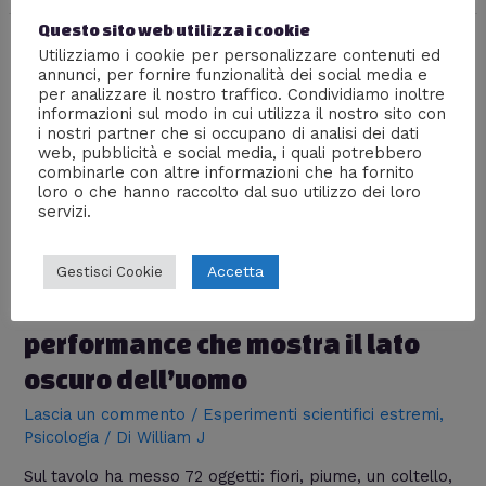
Questo sito web utilizza i cookie
Utilizziamo i cookie per personalizzare contenuti ed
annunci, per fornire funzionalità dei social media e
per analizzare il nostro traffico. Condividiamo inoltre
informazioni sul modo in cui utilizza il nostro sito con
i nostri partner che si occupano di analisi dei dati
web, pubblicità e social media, i quali potrebbero
combinarle con altre informazioni che ha fornito
loro o che hanno raccolto dal suo utilizzo dei loro
servizi.
Accetta
Gestisci Cookie
Marina Abramovic e la
performance che mostra il lato
oscuro dell’uomo
Lascia un commento
/
Esperimenti scientifici estremi
,
Psicologia
/ Di
William J
Sul tavolo ha messo 72 oggetti: fiori, piume, un coltello,