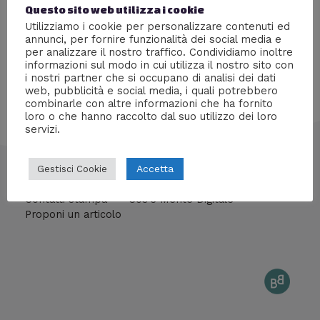
Airbag, satelliti e psichiatria: utilizzi degli origami che
Questo sito web utilizza i cookie
(forse) non sapevi. La breve storia degli origami!
Utilizziamo i cookie per personalizzare contenuti ed
annunci, per fornire funzionalità dei social media e
per analizzare il nostro traffico. Condividiamo inoltre
informazioni sul modo in cui utilizza il nostro sito con
i nostri partner che si occupano di analisi dei dati
web, pubblicità e social media, i quali potrebbero
combinarle con altre informazioni che ha fornito
loro o che hanno raccolto dal suo utilizzo dei loro
servizi.
Accetta
Gestisci Cookie
info@mentedigitale.org
Contatti stampa
Cos'è Mente Digitale
Proponi un articolo