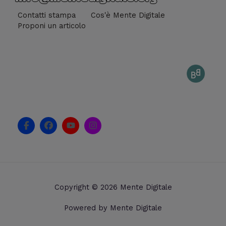
Contatti stampa
Cos'è Mente Digitale
Proponi un articolo
F
F
Y
I
a
a
o
n
c
c
u
s
e
e
t
t
b
b
u
a
o
o
b
g
o
o
e
r
k
k
a
Copyright © 2026 Mente Digitale
-
m
f
Powered by Mente Digitale