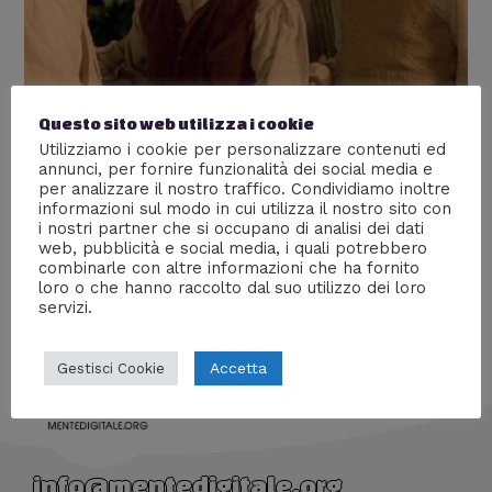
Gli Hobbit e la Contea
Questo sito web utilizza i cookie
Utilizziamo i cookie per personalizzare contenuti ed
Lascia un commento
/
Cinema
,
Libri
,
Nerd World
/ Di
annunci, per fornire funzionalità dei social media e
Prof Carbone
per analizzare il nostro traffico. Condividiamo inoltre
informazioni sul modo in cui utilizza il nostro sito con
Inizia un meraviglioso viaggio nella terra del simpatici
i nostri partner che si occupano di analisi dei dati
Hobbit, insieme ad una esperta del settore
web, pubblicità e social media, i quali potrebbero
combinarle con altre informazioni che ha fornito
loro o che hanno raccolto dal suo utilizzo dei loro
servizi.
Accetta
Gestisci Cookie
info@mentedigitale.org