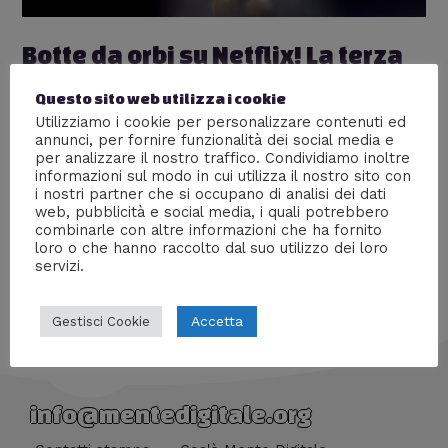
Botte da orbi su Netflix! La terza
serie di Baki the Grappler
Questo sito web utilizza i cookie
Lascia un commento
/
Anime
,
Nerd World
,
Recensioni
/
Utilizziamo i cookie per personalizzare contenuti ed
annunci, per fornire funzionalità dei social media e
Di
Prof Carbone
per analizzare il nostro traffico. Condividiamo inoltre
informazioni sul modo in cui utilizza il nostro sito con
Corpi scultorei, menti geniali e colpi incredibili, la nuova
i nostri partner che si occupano di analisi dei dati
recensione della serie Netflix piena di testosterone
web, pubblicità e social media, i quali potrebbero
combinarle con altre informazioni che ha fornito
loro o che hanno raccolto dal suo utilizzo dei loro
servizi.
Accetta
Gestisci Cookie
info@mentedigitale.org