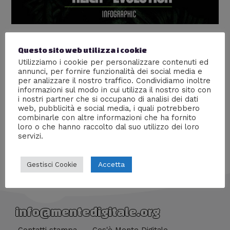
Alien: Gli stadi di uno xenomorfo
Questo sito web utilizza i cookie
Lascia un commento
/
Cinema
/ Di
William J
Utilizziamo i cookie per personalizzare contenuti ed
annunci, per fornire funzionalità dei social media e
Negli anni abbiamo visto l’alieno più cattivo di sempre
per analizzare il nostro traffico. Condividiamo inoltre
prendere varie forme, facciamo il punto della
informazioni sul modo in cui utilizza il nostro sito con
i nostri partner che si occupano di analisi dei dati
situazione.
web, pubblicità e social media, i quali potrebbero
combinarle con altre informazioni che ha fornito
loro o che hanno raccolto dal suo utilizzo dei loro
servizi.
Accetta
Gestisci Cookie
info@mentedigitale.org
Contatti stampa
Cos'è Mente Digitale