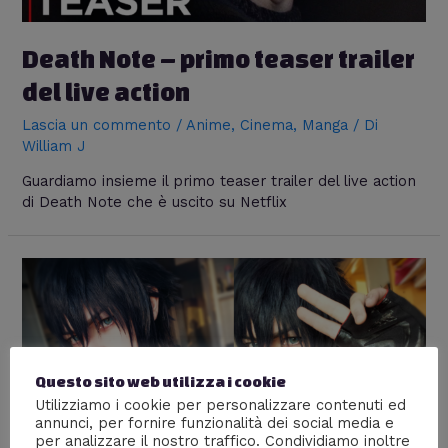
Death Note – primo teaser trailer
del live action
Lascia un commento
/
Anime
,
Cinema
,
Manga
/ Di
William J
Guardiamo insieme il primo teaser trailer del live action
di Death Note che è uscito su Netflix
Questo sito web utilizza i cookie
Utilizziamo i cookie per personalizzare contenuti ed
annunci, per fornire funzionalità dei social media e
per analizzare il nostro traffico. Condividiamo inoltre