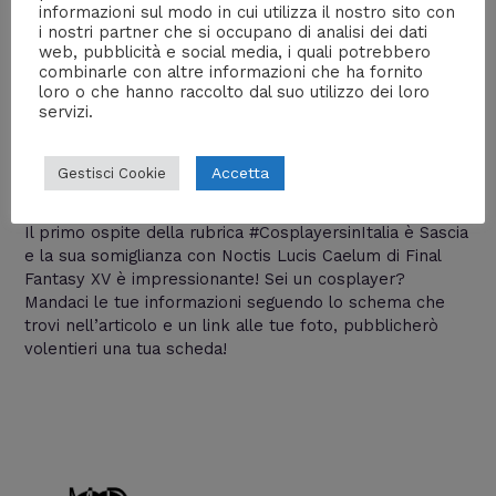
informazioni sul modo in cui utilizza il nostro sito con
i nostri partner che si occupano di analisi dei dati
web, pubblicità e social media, i quali potrebbero
combinarle con altre informazioni che ha fornito
loro o che hanno raccolto dal suo utilizzo dei loro
Cosplayers in Italia – Sascia
servizi.
Cosplay
Lascia un commento
/
Cosplay
,
Cosplayers in Italia
/ Di
Accetta
Gestisci Cookie
William J
Il primo ospite della rubrica #CosplayersinItalia è Sascia
e la sua somiglianza con Noctis Lucis Caelum di Final
Fantasy XV è impressionante! Sei un cosplayer?
Mandaci le tue informazioni seguendo lo schema che
trovi nell’articolo e un link alle tue foto, pubblicherò
volentieri una tua scheda!