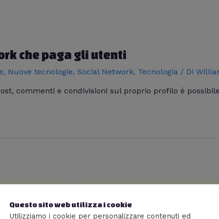
ork che paga gli utenti
e
,
Nuove tecnologie
,
Social Network
,
Tecnologia
/ Di
Willi
post, commenti e condivisioni sul proprio profilo è possibil
Questo sito web utilizza i cookie
Utilizziamo i cookie per personalizzare contenuti ed