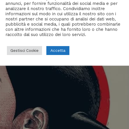
annunci, per fornire funzionalità dei social media e per
analizzare il nostro traffico. Condividiamo inoltre
informazioni sul modo in cui utilizza il nostro sito con i
nostri partner che si occupano di analisi dei dati web,
pubblicità e social media, i quali potrebbero combinarle
con altre informazioni che ha fornito loro o che hanno
raccolto dal suo utilizzo dei loro servizi.
Accetta
Gestisci Cookie