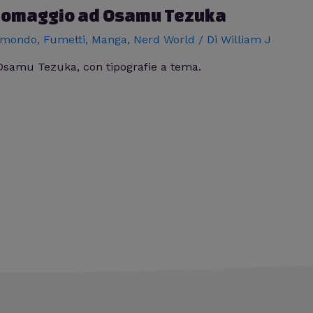
in omaggio ad Osamu Tezuka
 mondo
,
Fumetti
,
Manga
,
Nerd World
/ Di
William J
Osamu Tezuka, con tipografie a tema.