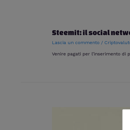
Steemit: il social netw
Lascia un commento
/
Criptovalut
Venire pagati per l’inserimento di 