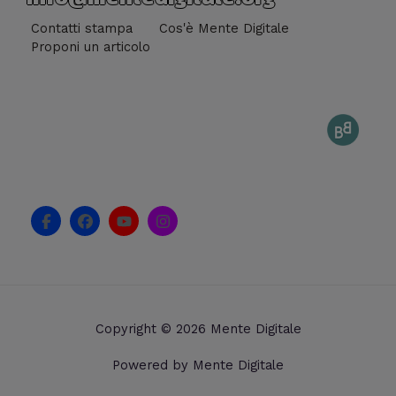
Contatti stampa
Cos'è Mente Digitale
Proponi un articolo
F
F
Y
I
a
a
o
n
c
c
u
s
e
e
t
t
b
b
u
a
o
o
b
g
o
o
e
r
k
k
a
Copyright © 2026 Mente Digitale
-
m
f
Powered by Mente Digitale