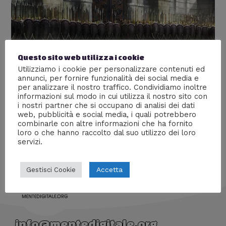
Il Regno Di Arnor
Questo sito web utilizza i cookie
Utilizziamo i cookie per personalizzare contenuti ed
Lascia un commento
/
Cinema
,
Libri
,
Nerd World
/ Di
annunci, per fornire funzionalità dei social media e
Prof Carbone
per analizzare il nostro traffico. Condividiamo inoltre
informazioni sul modo in cui utilizza il nostro sito con
Alla scoperta di un Regno antico e nobile, diviso da
i nostri partner che si occupano di analisi dei dati
web, pubblicità e social media, i quali potrebbero
lotte interne, schiavo del suo triste destino
combinarle con altre informazioni che ha fornito
loro o che hanno raccolto dal suo utilizzo dei loro
servizi.
Accetta
Gestisci Cookie
info@mentedigitale.org