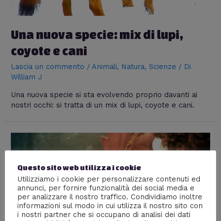
Una nuova specie: mix di lupi,
coyote e cani
Lascia un commento
/
Animali
,
Natura
,
Scienze
/ Di
William J
Una nuova specie si sta evolvendo proprio davanti ai
nostri occhi: si tratta di un mix di lupi, coyote e cani.
Questo sito web utilizza i cookie
Utilizziamo i cookie per personalizzare contenuti ed
annunci, per fornire funzionalità dei social media e
per analizzare il nostro traffico. Condividiamo inoltre
informazioni sul modo in cui utilizza il nostro sito con
i nostri partner che si occupano di analisi dei dati