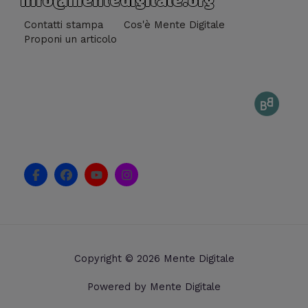
info@mentedigitale.org
Contatti stampa
Cos'è Mente Digitale
Proponi un articolo
F
F
Y
I
a
a
o
n
c
c
u
s
e
e
t
t
b
b
u
a
o
o
b
g
o
o
e
r
k
k
a
Copyright © 2026 Mente Digitale
-
m
f
Powered by Mente Digitale