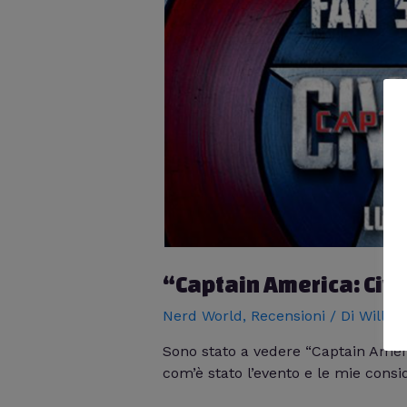
“Captain America: Civ
Nerd World
,
Recensioni
/ Di
Willia
Sono stato a vedere “Captain Ame
com’è stato l’evento e le mie consid