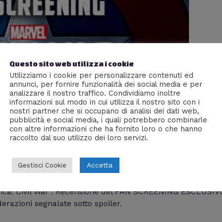
Questo sito web utilizza i cookie
Utilizziamo i cookie per personalizzare contenuti ed
annunci, per fornire funzionalità dei social media e per
analizzare il nostro traffico. Condividiamo inoltre
informazioni sul modo in cui utilizza il nostro sito con i
nostri partner che si occupano di analisi dei dati web,
pubblicità e social media, i quali potrebbero combinarle
con altre informazioni che ha fornito loro o che hanno
raccolto dal suo utilizzo dei loro servizi.
il War” – Recensione Fan Screening Di
Accetta
Gestisci Cookie
m J
rica: Civil War”. Recensione del FAN SCREENING ESCLUSIV
erazioni segnalate sotto spoiler.