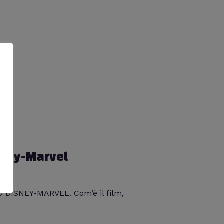
sney-Marvel
O DISNEY-MARVEL. Com’è il film,