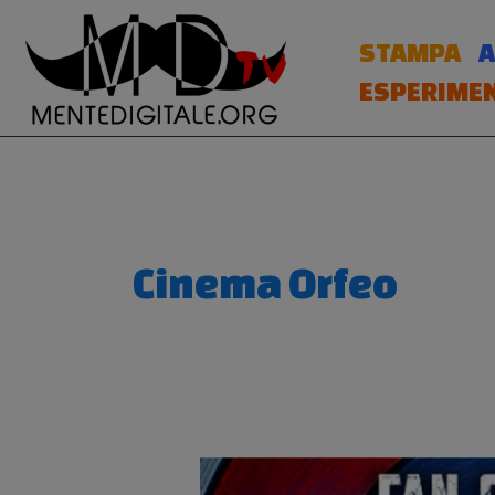
Vai
al
STAMPA
A
contenuto
ESPERIMEN
Cinema Orfeo