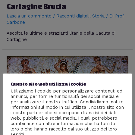
Cartagine Brucia
Lascia un commento
/
Racconti digitali
,
Storia
/ Di
Prof
Carbone
Ascolta le ultime e strazianti litanie della Caduta di
Cartagine
Questo sito web utilizza i cookie
Utilizziamo i cookie per personalizzare contenuti ed
annunci, per fornire funzionalità dei social media e
per analizzare il nostro traffico. Condividiamo inoltre
informazioni sul modo in cui utilizza il nostro sito con
i nostri partner che si occupano di analisi dei dati
web, pubblicità e social media, i quali potrebbero
combinarle con altre informazioni che ha fornito
loro o che hanno raccolto dal suo utilizzo dei loro
Le donne e il Mos Maiorum
servizi.