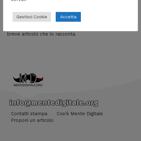
Lascia un commento
/
Storia
/ Di
Giacomo Brasini
Accetta
Gestisci Cookie
Quali erano i compiti delle matrone romane in epoca
arcaica? Cosa potevano e non potevano fare? Ecco un
breve articolo che lo racconta.
info@mentedigitale.org
Contatti stampa
Cos'è Mente Digitale
Proponi un articolo