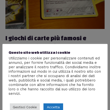
mondo
I giochi di carte più famosi e
praticati al mondo
Questo sito web utilizza i cookie
Lascia un commento
/
Nerd World
/ Di
William J
Utilizziamo i cookie per personalizzare contenuti ed
annunci, per fornire funzionalità dei social media e
Se c’è un passatempo che ha origini antiche e che,
per analizzare il nostro traffico. Condividiamo inoltre
nonostante il trascorrere dei secoli, continua ad
informazioni sul modo in cui utilizza il nostro sito con
appassionare ed essere sempre uno degli svaghi
i nostri partner che si occupano di analisi dei dati
preferiti da ogni generazione è quello delle carte.
web, pubblicità e social media, i quali potrebbero
Arrivate in Europa intorno al XIV secolo, ma diffuse in
combinarle con altre informazioni che ha fornito
Cina già da almeno quattrocento anni, le carte
loro o che hanno raccolto dal suo utilizzo dei loro
servizi.
rappresentano da sempre il modo …
Leggi altro »
Accetta
Gestisci Cookie