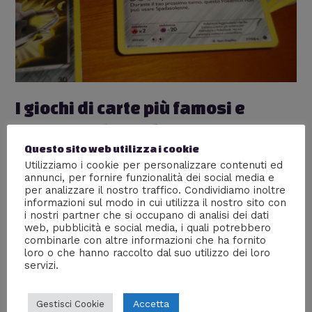
mondo
I giochi di carte più famosi e
praticati al mondo
Questo sito web utilizza i cookie
Lascia un commento
/
Nerd World
/ Di
William J
Utilizziamo i cookie per personalizzare contenuti ed
annunci, per fornire funzionalità dei social media e
Se c’è un passatempo che ha origini antiche e che,
per analizzare il nostro traffico. Condividiamo inoltre
nonostante il trascorrere dei secoli, continua ad
informazioni sul modo in cui utilizza il nostro sito con
appassionare ed essere sempre uno degli svaghi
i nostri partner che si occupano di analisi dei dati
preferiti da ogni generazione è quello delle carte.
web, pubblicità e social media, i quali potrebbero
Arrivate in Europa intorno al XIV secolo, ma diffuse in
combinarle con altre informazioni che ha fornito
Cina già da almeno quattrocento anni, le carte
loro o che hanno raccolto dal suo utilizzo dei loro
servizi.
rappresentano da sempre il modo …
Leggi altro »
Accetta
Gestisci Cookie