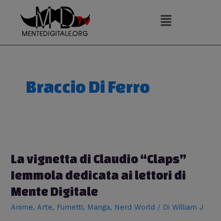
Vai
al
contenuto
Braccio Di Ferro
La vignetta di Claudio “Claps”
Iemmola dedicata ai lettori di
Mente Digitale
Anime
,
Arte
,
Fumetti
,
Manga
,
Nerd World
/ Di
William J