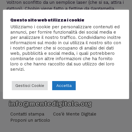
Voltron sconfitto da un semplice laser (che si sa, attira i
gattoni), Chobin viene fatto a fettine da Gargamella,
Daigo Otaki finisce dentro un “Gordian di Norimberga” e
Questo sito web utilizza i cookie
alla fine del burrone troviamo una montagna di
Utilizziamo i cookie per personalizzare contenuti ed
motociclette di Hiroshi Shiba (Jeeg robot d’acciaio).
annunci, per fornire funzionalità dei social media e
Claudio “Claps” Iemmola ha disegnato inoltre una tavola
per analizzare il nostro traffico. Condividiamo inoltre
per i lettori di Mente Digitale!
informazioni sul modo in cui utilizza il nostro sito con
i nostri partner che si occupano di analisi dei dati
web, pubblicità e social media, i quali potrebbero
combinarle con altre informazioni che ha fornito
loro o che hanno raccolto dal suo utilizzo dei loro
servizi.
Accetta
Gestisci Cookie
info@mentedigitale.org
Contatti stampa
Cos'è Mente Digitale
Proponi un articolo