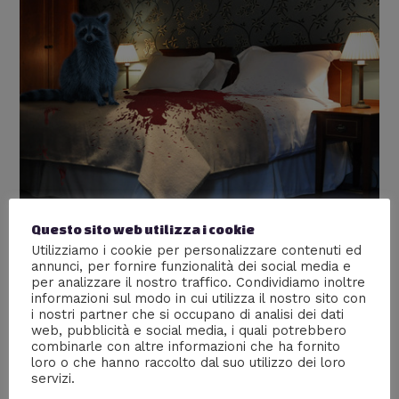
Questo sito web utilizza i cookie
Utilizziamo i cookie per personalizzare contenuti ed
annunci, per fornire funzionalità dei social media e
per analizzare il nostro traffico. Condividiamo inoltre
informazioni sul modo in cui utilizza il nostro sito con
i nostri partner che si occupano di analisi dei dati
web, pubblicità e social media, i quali potrebbero
combinarle con altre informazioni che ha fornito
loro o che hanno raccolto dal suo utilizzo dei loro
Blue Raccoon Hotel
servizi.