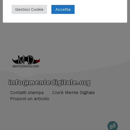
Lascia un commento
/
Res comanda colore
/ Di
Res
Accetta
Gestisci Cookie
Blue Raccoon Hotel è il romanzo di esordio di Mirko
Vercelli edito da Undici edizioni.
info@mentedigitale.org
Contatti stampa
Cos'è Mente Digitale
Proponi un articolo