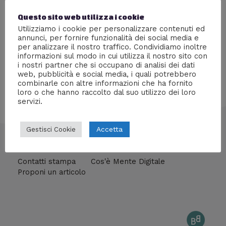
La catena specializzata in videogames e home video
Questo sito web utilizza i cookie
sarà presente con uno stand dedicato alla vendita di
Utilizziamo i cookie per personalizzare contenuti ed
Dvd, Blu-Ray e videogiochi.
annunci, per fornire funzionalità dei social media e
per analizzare il nostro traffico. Condividiamo inoltre
informazioni sul modo in cui utilizza il nostro sito con
i nostri partner che si occupano di analisi dei dati
web, pubblicità e social media, i quali potrebbero
combinarle con altre informazioni che ha fornito
loro o che hanno raccolto dal suo utilizzo dei loro
servizi.
Accetta
Gestisci Cookie
info@mentedigitale.org
Contatti stampa
Cos'è Mente Digitale
Proponi un articolo