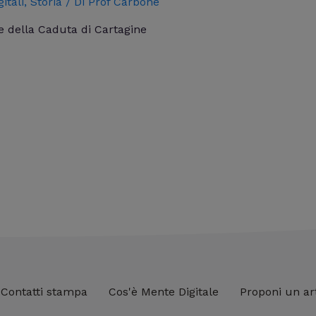
itali
,
Storia
/ Di
Prof Carbone
ie della Caduta di Cartagine
Contatti stampa
Cos'è Mente Digitale
Proponi un ar