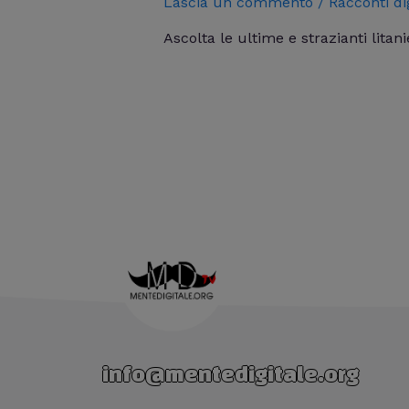
Lascia un commento
/
Racconti dig
Ascolta le ultime e strazianti litan
info@mentedigitale.org