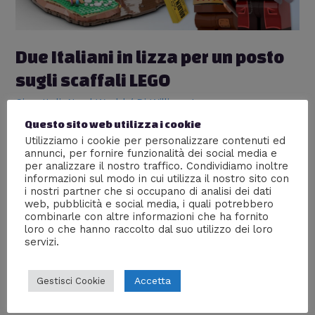
LEGO
Due Italiani in lizza per un posto
sugli scaffali LEGO
Giocattoli
,
Nerd World
/ Di
William J
Questo sito web utilizza i cookie
Due miei amici hanno proposto su LEGO Ideas un
Utilizziamo i cookie per personalizzare contenuti ed
bellissimo progetto dedicato alla “Fabbrica di
annunci, per fornire funzionalità dei social media e
Cioccolato”. Se votiamo tutti insieme potrà essere
per analizzare il nostro traffico. Condividiamo inoltre
messo in produzione il primo progetto italiano fatto coi
informazioni sul modo in cui utilizza il nostro sito con
mattoncini. LEGO deve molto del suo essere al primo
i nostri partner che si occupano di analisi dei dati
posto tra i produttori mondiali di giocattoli alla sua
web, pubblicità e social media, i quali potrebbero
relazione con i propri appassionati sparsi …
combinarle con altre informazioni che ha fornito
loro o che hanno raccolto dal suo utilizzo dei loro
servizi.
Leggi altro »
Accetta
Gestisci Cookie