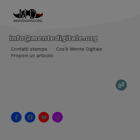
info@mentedigitale.org
Contatti stampa
Cos'è Mente Digitale
Proponi un articolo
F
F
Y
I
a
a
o
n
c
c
u
s
e
e
t
t
b
b
u
a