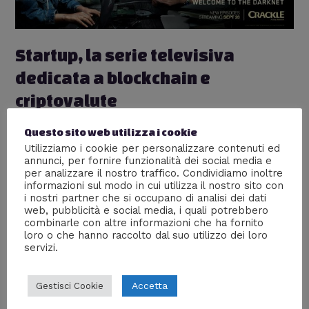
Startup, la serie televisiva
dedicata a blockchain e
criptovalute
Lascia un commento
/
Serie tv
/ Di
Redazione
Questo sito web utilizza i cookie
Un fenomeno mondiale come quello delle
Utilizziamo i cookie per personalizzare contenuti ed
annunci, per fornire funzionalità dei social media e
criptovalute non poteva non attirare l’attenzione dei
per analizzare il nostro traffico. Condividiamo inoltre
creatori delle serie tv, e alla fine il momento è arrivato:
informazioni sul modo in cui utilizza il nostro sito con
Startup, telefilm incentrato sulle criptovalute, è stato
i nostri partner che si occupano di analisi dei dati
diffuso un paio di anni fa da Crackle, la piattaforma
web, pubblicità e social media, i quali potrebbero
gratuita – ma con l’inserimento di messaggi pubblicitari
combinarle con altre informazioni che ha fornito
– di Sony. L’intento della serie è quello …
loro o che hanno raccolto dal suo utilizzo dei loro
servizi.
Leggi altro »
Accetta
Gestisci Cookie