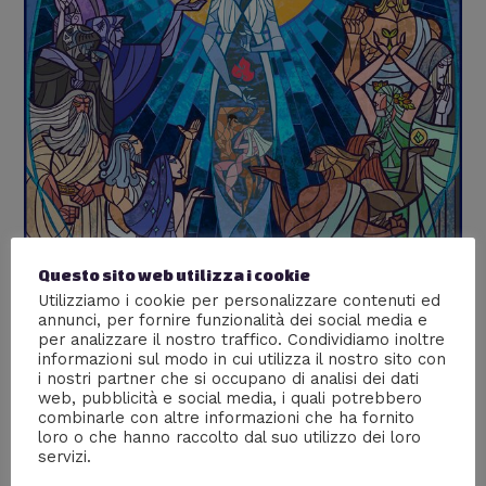
Questo sito web utilizza i cookie
Utilizziamo i cookie per personalizzare contenuti ed
annunci, per fornire funzionalità dei social media e
per analizzare il nostro traffico. Condividiamo inoltre
informazioni sul modo in cui utilizza il nostro sito con
i nostri partner che si occupano di analisi dei dati
web, pubblicità e social media, i quali potrebbero
combinarle con altre informazioni che ha fornito
loro o che hanno raccolto dal suo utilizzo dei loro
La Luce di Arda
servizi.