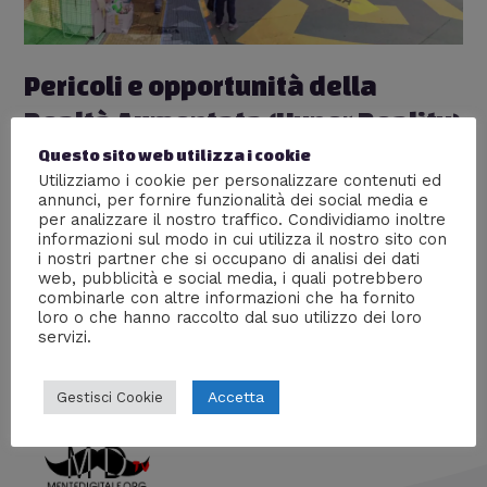
Pericoli e opportunità della
Realtà Aumentata (Hyper Reality)
Questo sito web utilizza i cookie
Nerd World
,
Nuove tecnologie
,
Video
/ Di
William J
Utilizziamo i cookie per personalizzare contenuti ed
Il progetto Augmented (Hyper)Reality, analizza le
annunci, per fornire funzionalità dei social media e
implicazioni sociali che potrebbe avere la diffusione
per analizzare il nostro traffico. Condividiamo inoltre
informazioni sul modo in cui utilizza il nostro sito con
massiccia di dispositivi che possano interfacciarsi con la
i nostri partner che si occupano di analisi dei dati
realtà, aggiungendo elementi e funzionalità. Telefonate,
web, pubblicità e social media, i quali potrebbero
immagini, video… tutto “a portata di mano”, ma a quale
combinarle con altre informazioni che ha fornito
prezzo? Vi dirò, a me non dispiacerebbe.
loro o che hanno raccolto dal suo utilizzo dei loro
servizi.
Accetta
Gestisci Cookie