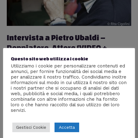
Intervista a Pietro Ubaldi –
Doppiatore, Attore [VIDEO +
BONUS]
Questo sito web utilizza i cookie
Utilizziamo i cookie per personalizzare contenuti ed
Lascia un commento
/
Interviste
,
Mente Digitale TV
,
annunci, per fornire funzionalità dei social media e
VIDEO INTERVISTE
/ Di
William J
per analizzare il nostro traffico. Condividiamo inoltre
informazioni sul modo in cui utilizza il nostro sito con
Abbiamo fatto una bella chiacchierata con Pietro Ubaldi,
i nostri partner che si occupano di analisi dei dati
l’uomo che ha prestato la voce a Doraemon, Patrick
web, pubblicità e social media, i quali potrebbero
Stella, Cap. Barbossa, Conte Dacula, Four (Bim Bum
combinarle con altre informazioni che ha fornito
Bam), Scooby-Doo, Lanterna Verde e moltissimi altri
loro o che hanno raccolto dal suo utilizzo dei loro
servizi.
personaggi, riportando anche delle domande che ci
avete proposto!
Accetta
Gestisci Cookie