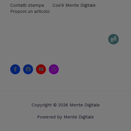
Contatti stampa
Cos'è Mente Digitale
Proponi un articolo
F
F
Y
I
a
a
o
n
c
c
u
s
e
e
t
t
b
b
u
a
o
o
b
g
o
o
e
r
k
k
a
Copyright © 2026 Mente Digitale
-
m
f
Powered by Mente Digitale