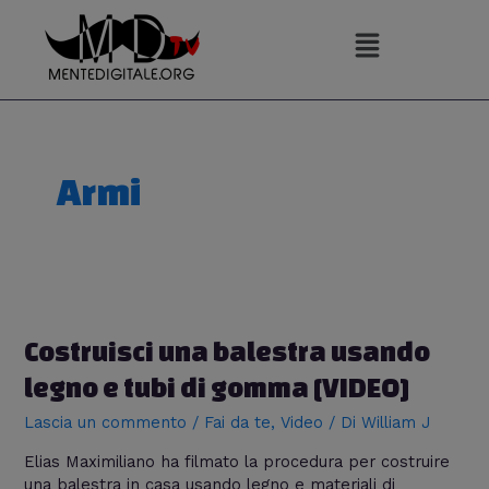
Vai
al
contenuto
Armi
Costruisci
una
balestra
Costruisci una balestra usando
usando
legno e tubi di gomma [VIDEO]
legno
e
Lascia un commento
/
Fai da te
,
Video
/ Di
William J
tubi
di
Elias Maximiliano ha filmato la procedura per costruire
gomma
una balestra in casa usando legno e materiali di