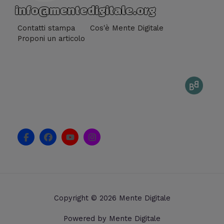
info@mentedigitale.org
Contatti stampa
Cos'è Mente Digitale
Proponi un articolo
F
F
Y
I
a
a
o
n
c
c
u
s
e
e
t
t
b
b
u
a
o
o
b
g
o
o
e
r
k
k
a
Copyright © 2026 Mente Digitale
-
m
f
Powered by Mente Digitale