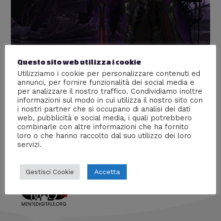
Questo sito web utilizza i cookie
TOR ANLEC RINASCE
Utilizziamo i cookie per personalizzare contenuti ed
annunci, per fornire funzionalità dei social media e
Lascia un commento
/
Nerd World
,
Racconti digitali
/ Di
per analizzare il nostro traffico. Condividiamo inoltre
Prof Carbone
informazioni sul modo in cui utilizza il nostro sito con
i nostri partner che si occupano di analisi dei dati
Scopri la crudeltà e la malignità degli elfi oscuri di
web, pubblicità e social media, i quali potrebbero
Warhammer
combinarle con altre informazioni che ha fornito
loro o che hanno raccolto dal suo utilizzo dei loro
servizi.
Accetta
Gestisci Cookie