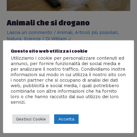
Animali che si drogano
Lascia un commento
/
Animali
,
Articoli più popolari
,
Natura
,
Scienze
/ Di
William J
Ebbene sì: anche gli animali ingeriscono piante con
Questo sito web utilizza i cookie
effetti allucinogeni (o altre sostanze potenzialmente
Utilizziamo i cookie per personalizzare contenuti ed
tossiche) a scopo depurativo o alimentare. In primis
annunci, per fornire funzionalità dei social media e
parlo dei felini a noi più noti, i gatti. Essi sono ghiotti di
per analizzare il nostro traffico. Condividiamo inoltre
informazioni sul modo in cui utilizza il nostro sito con
erba gatta – o gattaia – che utilizzano per pulire l’
i nostri partner che si occupano di analisi dei dati
apparato digerente; siccome la sanno lunga, si son
web, pubblicità e social media, i quali potrebbero
scelti …
combinarle con altre informazioni che ha fornito
loro o che hanno raccolto dal suo utilizzo dei loro
Leggi altro »
servizi.
Accetta
Gestisci Cookie